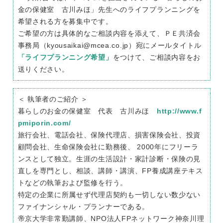
金の保健室 古川みほ」先生へのライフプランニングを
希望される方を募集中です。
ご希望の方は具体的なご相談内容を添えて、ＰＥ共済会
事務局（kyousaikai@mcea.co.jp）宛にメールタイトル
「ライフプランニング希望」
をつけて、ご相談内容をお
送りください。
＜ 執筆者のご紹介 ＞
暮らしのお金の保健室 代表 古川みほ
http://www.f
pmiporin.com/
旅行会社、電話会社、保険代理店、損害保険会社、投資
顧問会社、生命保険会社に勤務後、 2000年にフリーラ
ンスとして独立。生涯の生活設計・家計診断・保険の見
直しを専門とし、相談、講師・講演、FP養成講座テキス
トなどの執筆および監修を行う。
特定の企業に所属せず代理店契約も一切しない数少ない
ファイナンシャル・プランナーである。
帝京大学非常勤講師、NPO法人FPネットワーク神奈川理