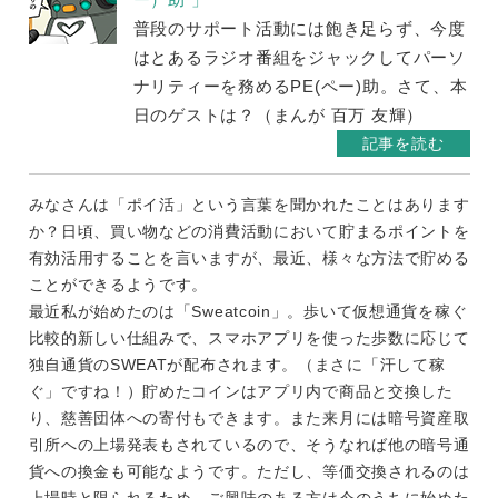
普段のサポート活動には飽き足らず、今度
はとあるラジオ番組をジャックしてパーソ
ナリティーを務めるPE(ペー)助。さて、本
日のゲストは？（まんが 百万 友輝）
記事を読む
みなさんは「ポイ活」という言葉を聞かれたことはあります
か？日頃、買い物などの消費活動において貯まるポイントを
有効活用することを言いますが、最近、様々な方法で貯める
ことができるようです。
最近私が始めたのは「Sweatcoin」。歩いて仮想通貨を稼ぐ
比較的新しい仕組みで、スマホアプリを使った歩数に応じて
独自通貨のSWEATが配布されます。（まさに「汗して稼
ぐ」ですね！）貯めたコインはアプリ内で商品と交換した
り、慈善団体への寄付もできます。また来月には暗号資産取
引所への上場発表もされているので、そうなれば他の暗号通
貨への換金も可能なようです。ただし、等価交換されるのは