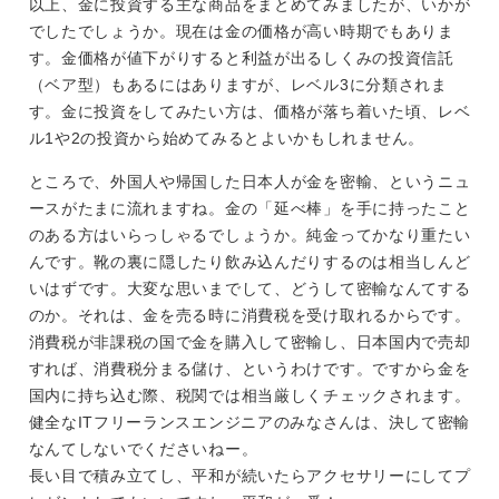
以上、金に投資する主な商品をまとめてみましたが、いかが
でしたでしょうか。現在は金の価格が高い時期でもありま
す。金価格が値下がりすると利益が出るしくみの投資信託
（ベア型）もあるにはありますが、レベル3に分類されま
す。金に投資をしてみたい方は、価格が落ち着いた頃、レベ
ル1や2の投資から始めてみるとよいかもしれません。
ところで、外国人や帰国した日本人が金を密輸、というニュ
ースがたまに流れますね。金の「延べ棒」を手に持ったこと
のある方はいらっしゃるでしょうか。純金ってかなり重たい
んです。靴の裏に隠したり飲み込んだりするのは相当しんど
いはずです。大変な思いまでして、どうして密輸なんてする
のか。それは、金を売る時に消費税を受け取れるからです。
消費税が非課税の国で金を購入して密輸し、日本国内で売却
すれば、消費税分まる儲け、というわけです。ですから金を
国内に持ち込む際、税関では相当厳しくチェックされます。
健全なITフリーランスエンジニアのみなさんは、決して密輸
なんてしないでくださいねー。
長い目で積み立てし、平和が続いたらアクセサリーにしてプ