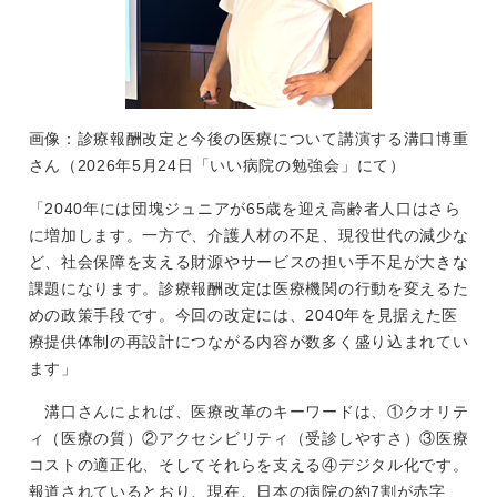
画像：診療報酬改定と今後の医療について講演する溝口博重
さん（2026年5月24日「いい病院の勉強会」にて）
「2040年には団塊ジュニアが65歳を迎え高齢者人口はさら
に増加します。一方で、介護人材の不足、現役世代の減少な
ど、社会保障を支える財源やサービスの担い手不足が大きな
課題になります。診療報酬改定は医療機関の行動を変えるた
めの政策手段です。今回の改定には、2040年を見据えた医
療提供体制の再設計につながる内容が数多く盛り込まれてい
ます」
溝口さんによれば、医療改革のキーワードは、①クオリテ
ィ（医療の質）②アクセシビリティ（受診しやすさ）③医療
コストの適正化、そしてそれらを支える④デジタル化です。
報道されているとおり、現在、日本の病院の約7割が赤字