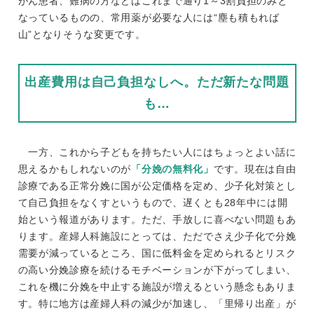
がん患者、難病の方などはこれまで通り1～3割負担のみと
なっているものの、常用薬が必要な人には“塵も積もれば
山”となりそうな変更です。
出産費用は自己負担なしへ。ただ新たな問題
も…
一方、これから子どもを持ちたい人にはちょっとよい話に
思えるかもしれないのが
「分娩の無料化」
です。現在は自由
診療である正常分娩に国が公定価格を定め、少子化対策とし
て自己負担をなくすというもので、遅くとも28年中には開
始という報道があります。ただ、手放しに喜べない問題もあ
ります。産婦人科施設にとっては、ただでさえ少子化で分娩
需要が減っているところ、国に低料金を定められるとリスク
の高い分娩診療を続けるモチベーションが下がってしまい、
これを機に分娩を中止する施設が増えるという懸念もありま
す。特に地方は産婦人科の減少が加速し、「里帰り出産」が