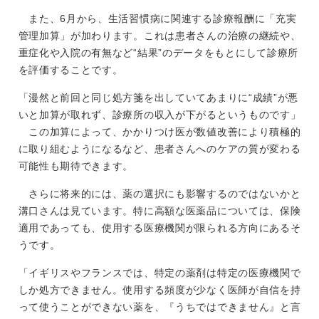
また、6月から、生活習慣病に関連する診療報酬に「充実
管理加算」が加わります。これは患者さんの治療の継続や、
重症化や入院の有無など“結果”のデータをもとにして診療所
を評価することです。
「漫然と前回と同じ処方箋を出していてあまりに“成績”が悪
いと加算が取れず、診療所の収入が下がるというものです」
この加算によって、かかりつけ医が数値改善により積極的
に取り組むようになるなど、患者さんへのケアの質が変わる
可能性も期待できます。
さらに将来的には、薬の選択にも影響するのではないかと
溝口さんは見ています。特に高額な医薬品については、保険
適用であっても、使用する医療機関が限られる方向にあるそ
うです。
「イギリスやフランスでは、特定の薬剤は特定の医療機関で
しか処方できません。使用する頻度が少なく医師が自信を持
って使うことができない薬を、『うちではできません』と言