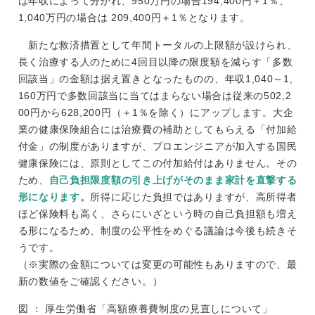
は年収によって分かれ、950万円の場合194,400円＋1％、
1,040万円の場合は 209,400円＋1％となります。
新たな救済措置として年間トータルの上限額が設けられ、
長く治療する人のために4回目以降の限度額を減らす「多数
回該当」の金額は据え置きとなったものの、年収1,040～1,
160万円で多数回該当に当てはまらない場合は従来の502,2
00円から628,200円（＋1％を除く）にアップします。大企
業の健康保険組合には治療費の補助としてもらえる「付加給
付金」の制度がありますが、プロエンジニアが加入する国民
健康保険には、原則としてこの付加給付はありません。その
ため、
自己負担限度額の引き上げがそのまま家計を直撃する
形になります。
所得に応じた負担ではありますが、高所得者
ほど保険料も高く、さらにいざという時の自己負担額も増え
る形になるため、制度の公平性をめぐる議論は今後も続きそ
うです。
（※実際の金額については変更の可能性もありますので、最
新の数値をご確認ください。）
図 ： 厚生労働省「高額療養費制度の見直しについて」