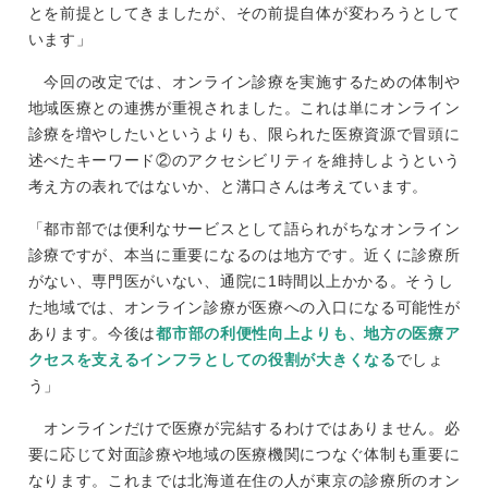
とを前提としてきましたが、その前提自体が変わろうとして
います」
今回の改定では、オンライン診療を実施するための体制や
地域医療との連携が重視されました。これは単にオンライン
診療を増やしたいというよりも、限られた医療資源で冒頭に
述べたキーワード②のアクセシビリティを維持しようという
考え方の表れではないか、と溝口さんは考えています。
「都市部では便利なサービスとして語られがちなオンライン
診療ですが、本当に重要になるのは地方です。近くに診療所
がない、専門医がいない、通院に1時間以上かかる。そうし
た地域では、オンライン診療が医療への入口になる可能性が
あります。今後は
都市部の利便性向上よりも、地方の医療ア
クセスを支えるインフラとしての役割が大きくなる
でしょ
う」
オンラインだけで医療が完結するわけではありません。必
要に応じて対面診療や地域の医療機関につなぐ体制も重要に
なります。これまでは北海道在住の人が東京の診療所のオン